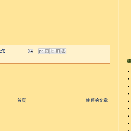
 上午
標
首頁
較舊的文章