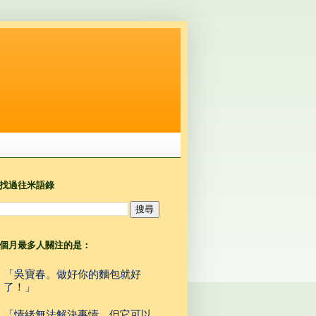
找過往米語錄
個月最多人關注的是：
「吳寶春。做好你的麵包就好
了！」
「情緒無法解決事情，但它可以