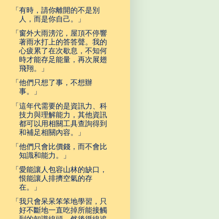
「有時，請你離開的不是別
人，而是你自己。」
「窗外大雨滂沱，屋頂不停響
著雨水打上的答答聲。我的
心疲累了在次歇息，不知何
時才能存足能量，再次展翅
飛翔。」
「他們只想了事，不想辦
事。」
「這年代需要的是資訊力、科
技力與理解能力，其他資訊
都可以用相關工具查詢得到
和補足相關內容。」
「他們只會比價錢，而不會比
知識和能力。」
「愛能讓人包容山林的缺口，
恨能讓人排擠空氣的存
在。」
「我只會呆呆笨笨地學習，只
好不斷地一直吃掉所能接觸
到的知識線頭，然後循線追