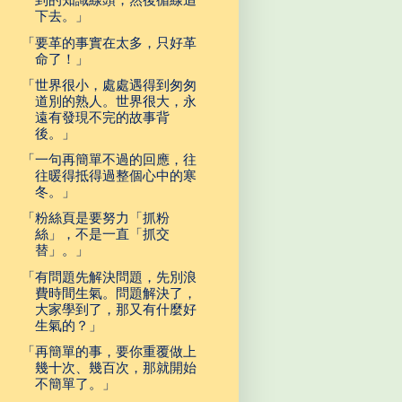
下去。」
「要革的事實在太多，只好革
命了！」
「世界很小，處處遇得到匆匆
道別的熟人。世界很大，永
遠有發現不完的故事背
後。」
「一句再簡單不過的回應，往
往暖得抵得過整個心中的寒
冬。」
「粉絲頁是要努力「抓粉
絲」，不是一直「抓交
替」。」
「有問題先解決問題，先別浪
費時間生氣。問題解決了，
大家學到了，那又有什麼好
生氣的？」
「再簡單的事，要你重覆做上
幾十次、幾百次，那就開始
不簡單了。」