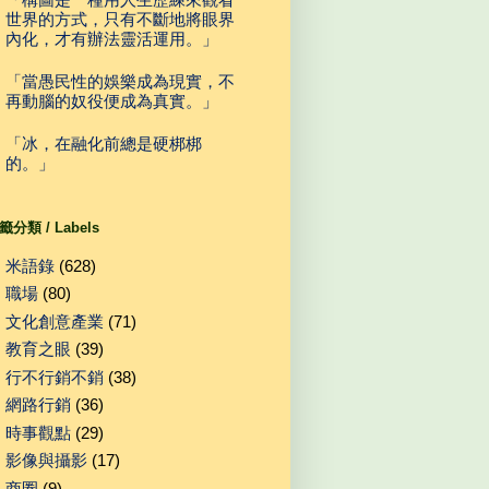
世界的方式，只有不斷地將眼界
內化，才有辦法靈活運用。」
「當愚民性的娛樂成為現實，不
再動腦的奴役便成為真實。」
「冰，在融化前總是硬梆梆
的。」
籤分類 / Labels
米語錄
(628)
職場
(80)
文化創意產業
(71)
教育之眼
(39)
行不行銷不銷
(38)
網路行銷
(36)
時事觀點
(29)
影像與攝影
(17)
商圈
(9)