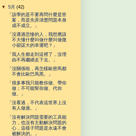
▼
5月
(42)
「該學的是不要再問什麼是答
案，而是先弄清楚問題本身
成不成立。」
「沒遇過悲慘的人，我想應該
不大懂什麼叫做什麼叫做微
小卻諾大的幸運吧？」
「我人生都走到這裡了，沒理
由不再繼續走下去。」
「沒關係啦，再怎樣歐密馬都
不會比歐巴馬黑。」
「很多事我只能教你做、帶你
做；不可能幫你做、代你
做。」
「沒看過，不代表這世界上沒
有人做過。」
「沒有解決問題需要的工具能
力，也沒有主動解決問題的
心，這樣子問題是永遠不會
被解決的。」