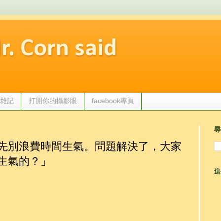
 Corn said
觀點雜記
打開你的攝影眼
facebook專頁
尋
先別浪費時間生氣。問題解決了，大家
生氣的？」
這