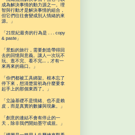
成為解決事情的動力源之一。理
智與行動才是解決事情的組合，
但它們往往會變成別人情緒的來
源。」
「21世紀最夯的行為是 . . . copy
& paste」
「景點的旅行，需要創造帶得回
去的回憶與意義。讓人一次玩不
玩、逛不完、看不完...，才有一
來再來的藉口。」
「你們都被工具綁架。根本忘了
停下來，想清楚當初為什麼要拿
起手上的那個東西了。」
「立論基礎不是情緒、也不是賴
皮，而是真實的數據與現象。」
「創意的連結不會有停止的一
天，除非我們開始墨守成規。」
「構圖是一種用人生歷練來觀看