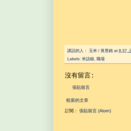
講話的人：
玉米 / 黃昱銘
at
8:37
Labels:
米語錄
,
職場
沒有留言:
張貼留言
較新的文章
訂閱：
張貼留言 (Atom)