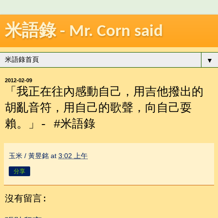
米語錄 - Mr. Corn said
▼
2012-02-09
「我正在往內感動自己，用吉他撥出的
胡亂音符，用自己的歌聲，向自己耍
賴。」- #米語錄
玉米 / 黃昱銘
at
3:02 上午
分享
沒有留言: