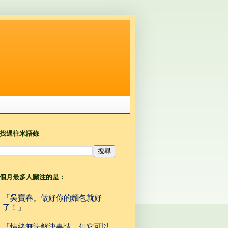
找過往米語錄
個月最多人關注的是：
「吳寶春。做好你的麵包就好
了！」
「情緒無法解決事情，但它可以