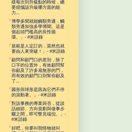
樣每次到升級點的時候，總
要煩惱該升級哪方面的能
力...
「博學多聞就能觸類旁通，觸
類旁通加強多學博聞。這是
個起頭門檻高的良性循
環。」- #米語錄
「規範是人定訂的，當然也就
要由人來突破！」- #米語錄
「顧問和顧門口的差別，除了
口字的位置外，有效顧問幫
你顧及了許多扇無形的門，
而有效的顧門口則幫你顧及
了...
「圓形與球形是因為它們不停
的滾動著。」- #米語錄
「對該事務的專業與否，從談
話細節、方向規劃與做事步
驟之間，即可瞥見端倪。」-
#米語錄
「好吧，你要叫我怪物就叫