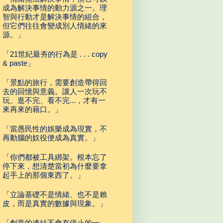
成為解決事情的動力源之一。理
智與行動才是解決事情的組合，
但它們往往會變成別人情緒的來
源。」
「21世紀最夯的行為是 . . . copy
& paste」
「景點的旅行，需要創造帶得回
去的回憶與意義。讓人一次玩不
玩、逛不完、看不完...，才有一
來再來的藉口。」
「當愚民性的娛樂成為現實，不
再動腦的奴役便成為真實。」
「你們都被工具綁架。根本忘了
停下來，想清楚當初為什麼要拿
起手上的那個東西了。」
「立論基礎不是情緒、也不是賴
皮，而是真實的數據與現象。」
「創意的連結不會有停止的一