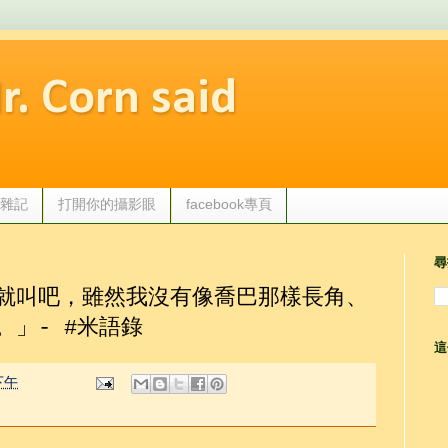
 Corn said
觀點雜記
打開你的攝影眼
facebook專頁
尋
就叫吧，雖然我沒有像喬巴那樣長角、
」- #米語錄
這
 下午