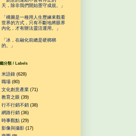
天，除非我們開始墨守成規。」
「構圖是一種用人生歷練來觀看
世界的方式，只有不斷地將眼界
內化，才有辦法靈活運用。」
「冰，在融化前總是硬梆梆
的。」
籤分類 / Labels
米語錄
(628)
職場
(80)
文化創意產業
(71)
教育之眼
(39)
行不行銷不銷
(38)
網路行銷
(36)
時事觀點
(29)
影像與攝影
(17)
商圈
(9)