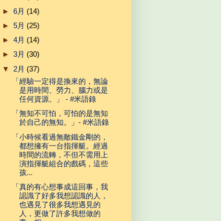
►
6月
(14)
►
5月
(25)
►
4月
(14)
►
3月
(30)
▼
2月
(37)
「經驗一定得是換來的，無論
是用時間、勞力、腦力或是
任何資源。」 - #米語錄
「無知不可怕，可怕的是無知
於自己的無知。」- #米語錄
「小時候看過無敵鐵金剛的，
都想擁有一台指揮艇。經過
時間的流轉，不但不需用上
演指揮艇組合的戲碼，這些
孩...
「真的有心想事成這回事，我
認識了好多我想認識的人，
也遇見了很多我想遇見的
人，更做了許多我想做的