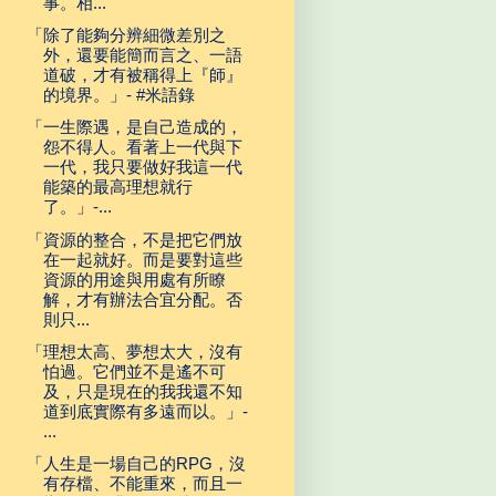
事。相...
「除了能夠分辨細微差別之
外，還要能簡而言之、一語
道破，才有被稱得上『師』
的境界。」- #米語錄
「一生際遇，是自己造成的，
怨不得人。看著上一代與下
一代，我只要做好我這一代
能築的最高理想就行
了。」-...
「資源的整合，不是把它們放
在一起就好。而是要對這些
資源的用途與用處有所瞭
解，才有辦法合宜分配。否
則只...
「理想太高、夢想太大，沒有
怕過。它們並不是遙不可
及，只是現在的我我還不知
道到底實際有多遠而以。」-
...
「人生是一場自己的RPG，沒
有存檔、不能重來，而且一