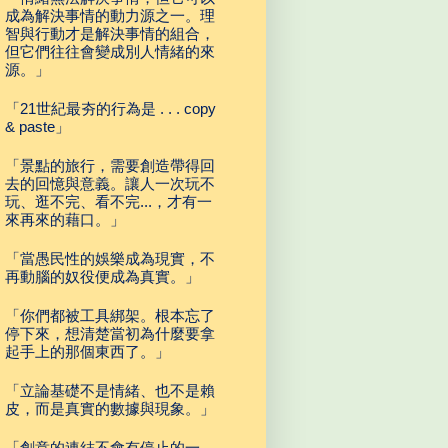
成為解決事情的動力源之一。理
智與行動才是解決事情的組合，
但它們往往會變成別人情緒的來
源。」
「21世紀最夯的行為是 . . . copy
& paste」
「景點的旅行，需要創造帶得回
去的回憶與意義。讓人一次玩不
玩、逛不完、看不完...，才有一
來再來的藉口。」
「當愚民性的娛樂成為現實，不
再動腦的奴役便成為真實。」
「你們都被工具綁架。根本忘了
停下來，想清楚當初為什麼要拿
起手上的那個東西了。」
「立論基礎不是情緒、也不是賴
皮，而是真實的數據與現象。」
「創意的連結不會有停止的一