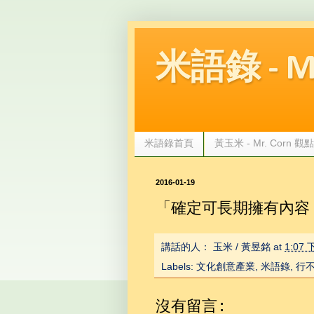
米語錄 - Mr.
米語錄首頁
黃玉米 - Mr. Corn 
2016-01-19
「確定可長期擁有內容
講話的人：
玉米 / 黃昱銘
at
1:07
Labels:
文化創意產業
,
米語錄
,
行
沒有留言: