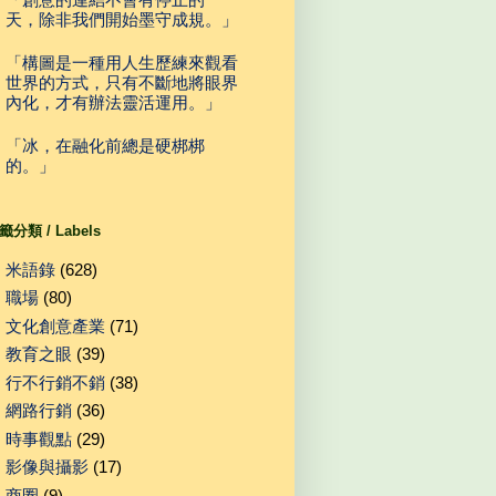
天，除非我們開始墨守成規。」
「構圖是一種用人生歷練來觀看
世界的方式，只有不斷地將眼界
內化，才有辦法靈活運用。」
「冰，在融化前總是硬梆梆
的。」
籤分類 / Labels
米語錄
(628)
職場
(80)
文化創意產業
(71)
教育之眼
(39)
行不行銷不銷
(38)
網路行銷
(36)
時事觀點
(29)
影像與攝影
(17)
商圈
(9)