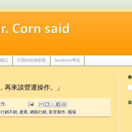
 Corn said
觀點雜記
打開你的攝影眼
facebook專頁
尋
，再來談營運操作。」
這
 下午
不行銷不銷
,
產業
,
網路行銷
,
影音製作
,
職場